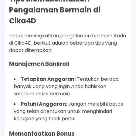
Pengalaman Bermain di
Cika4D
Untuk meningkatkan pengalaman bermain Anda
di Cika4D, berikut adalah beberapa tips yang
dapat diterapkan:
Manajemen Bankroll
Tetapkan Anggaran:
Tentukan berapa
banyak uang yang ingin Anda habiskan
sebelum mulai bermain.
Patuhi Anggaran:
Jangan melebihi batas
yang telah ditentukan untuk menghindari
kerugian yang tidak perlu.
Memanfaatkan Bonus