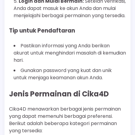
Login dan Mulai Bermain:
Setelah verifikasi,
Anda dapat masuk ke akun Anda dan mulai
menjelajahi berbagai permainan yang tersedia.
Tip untuk Pendaftaran
Pastikan informasi yang Anda berikan
akurat untuk menghindari masalah di kemudian
hari.
Gunakan password yang kuat dan unik
untuk menjaga keamanan akun Anda.
Jenis Permainan di Cika4D
Cika4D menawarkan berbagai jenis permainan
yang dapat memenuhi berbagai preferensi.
Berikut adalah beberapa kategori permainan
yang tersedia: