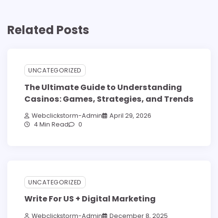
Related Posts
UNCATEGORIZED
The Ultimate Guide to Understanding
Casinos: Games, Strategies, and Trends
Webclickstorm-Admin
April 29, 2026
4 Min Read
0
UNCATEGORIZED
Write For US + Digital Marketing
Webclickstorm-Admin
December 8, 2025