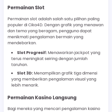
Permainan Slot
Permainan slot adalah salah satu pilihan paling
populer di Cika4D. Dengan grafik yang menawan
dan tema yang beragam, pengguna dapat
menikmati pengalaman bermain yang
mendebarkan.
Slot Progresif:
Menawarkan jackpot yang
terus meningkat seiring dengan jumlah
taruhan.
Slot 3D:
Menampilkan grafik tiga dimensi
yang memberikan pengalaman visual yang
lebih menarik.
Permainan Kasino Langsung
Bagi mereka yang mencari pengalaman kasino