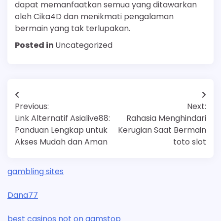
dapat memanfaatkan semua yang ditawarkan
oleh Cika4D dan menikmati pengalaman
bermain yang tak terlupakan.
Posted in
Uncategorized
Post
Previous:
Next:
navigation
Link Alternatif Asialive88:
Rahasia Menghindari
Panduan Lengkap untuk
Kerugian Saat Bermain
Akses Mudah dan Aman
toto slot
gambling sites
Dana77
best casinos not on gamstop