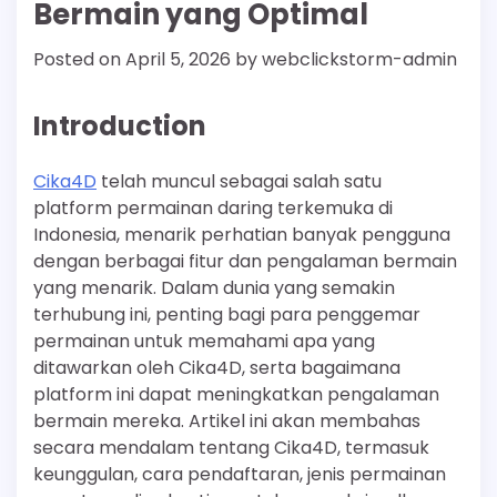
Bermain yang Optimal
Posted on
April 5, 2026
by
webclickstorm-admin
Introduction
Cika4D
telah muncul sebagai salah satu
platform permainan daring terkemuka di
Indonesia, menarik perhatian banyak pengguna
dengan berbagai fitur dan pengalaman bermain
yang menarik. Dalam dunia yang semakin
terhubung ini, penting bagi para penggemar
permainan untuk memahami apa yang
ditawarkan oleh Cika4D, serta bagaimana
platform ini dapat meningkatkan pengalaman
bermain mereka. Artikel ini akan membahas
secara mendalam tentang Cika4D, termasuk
keunggulan, cara pendaftaran, jenis permainan