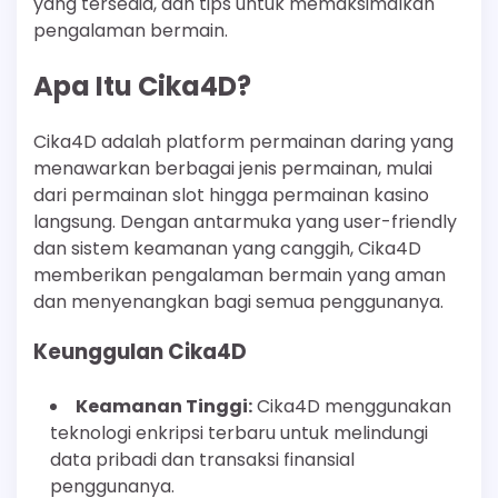
yang tersedia, dan tips untuk memaksimalkan
pengalaman bermain.
Apa Itu Cika4D?
Cika4D adalah platform permainan daring yang
menawarkan berbagai jenis permainan, mulai
dari permainan slot hingga permainan kasino
langsung. Dengan antarmuka yang user-friendly
dan sistem keamanan yang canggih, Cika4D
memberikan pengalaman bermain yang aman
dan menyenangkan bagi semua penggunanya.
Keunggulan Cika4D
Keamanan Tinggi:
Cika4D menggunakan
teknologi enkripsi terbaru untuk melindungi
data pribadi dan transaksi finansial
penggunanya.