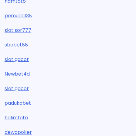
hamtoto
pemuda138
slot sor777
sbobet88
slot gacor
Newbet4d
slot gacor
padukabet
halimtoto
dewapoker