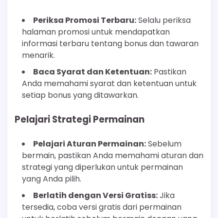
Periksa Promosi Terbaru:
Selalu periksa
halaman promosi untuk mendapatkan
informasi terbaru tentang bonus dan tawaran
menarik.
Baca Syarat dan Ketentuan:
Pastikan
Anda memahami syarat dan ketentuan untuk
setiap bonus yang ditawarkan.
Pelajari Strategi Permainan
Pelajari Aturan Permainan:
Sebelum
bermain, pastikan Anda memahami aturan dan
strategi yang diperlukan untuk permainan
yang Anda pilih.
Berlatih dengan Versi Gratiss:
Jika
tersedia, coba versi gratis dari permainan